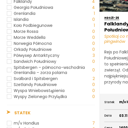
Falklandy
4
Georgia Południowa
4
Grenlandia
1
HDS21-26
Islandia
0
Falklandy
Koło Podbiegunowe
1
Południow
Morze Rossa
0
Spotkaj co 
Morze Weddella
0
pingwinów
Norwegia Północna
0
Orkady Południowe
0
Rejs po Falk
Półwysep Antarktyczny
3
Południowej
Sandwich Południowy
0
to spełnien
Spitsbergen – północno-wschodnia
0
zwierząt. O
Grenlandia – zorza polarna
najpiękniejs
Svalbard i Spitsbergen
2
przyrody na 
Szetlandy Południowe
0
Wyspa Wniebowstąpienia
0
Wyspy Zielonego Przylądka
0
m/v 
Statek
STATEK
03.11
Data
m/v Hondius
7
1400
Cena