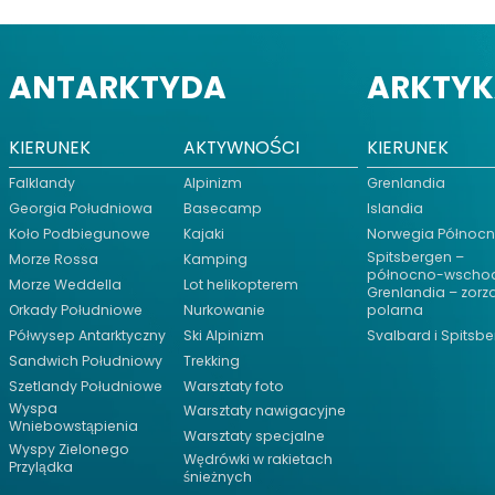
ANTARKTYDA
ARKTY
KIERUNEK
AKTYWNOŚCI
KIERUNEK
Falklandy
Alpinizm
Grenlandia
Georgia Południowa
Basecamp
Islandia
Koło Podbiegunowe
Kajaki
Norwegia Północ
Spitsbergen –
Morze Rossa
Kamping
północno-wscho
Morze Weddella
Lot helikopterem
Grenlandia – zorz
Orkady Południowe
Nurkowanie
polarna
Półwysep Antarktyczny
Ski Alpinizm
Svalbard i Spitsb
Sandwich Południowy
Trekking
Szetlandy Południowe
Warsztaty foto
Wyspa
Warsztaty nawigacyjne
Wniebowstąpienia
Warsztaty specjalne
Wyspy Zielonego
Wędrówki w rakietach
Przylądka
śnieżnych