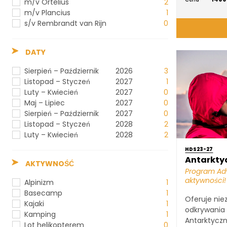
m/v Ortelius
2
m/v Plancius
1
s/v Rembrandt van Rijn
0
DATY
Sierpień – Październik
2026
3
Listopad – Styczeń
2027
1
Luty – Kwiecień
2027
0
Maj – Lipiec
2027
0
Sierpień – Październik
2027
0
Listopad – Styczeń
2028
2
Luty – Kwiecień
2028
2
HDS23-27
Antarkt
AKTYWNOŚĆ
Program Ad
aktywności!
Alpinizm
1
Basecamp
1
Oferuje nie
Kajaki
1
odkrywania 
Kamping
1
Antarktycz
Lot helikopterem
0