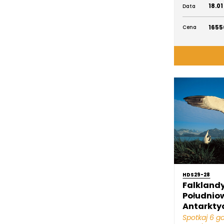
18.01
Data
1655
Cena
HDS29-28
Falklandy
Południow
Antarktyd
Spotkaj 6 