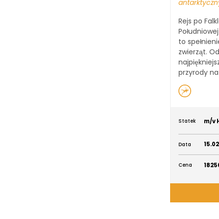
antarktycz
Rejs po Falk
Południowej
to spełnien
zwierząt. O
najpiękniejs
przyrody na 
m/v 
Statek
15.0
Data
1825
Cena