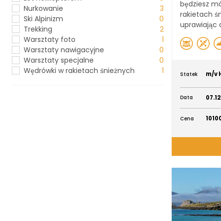
będziesz m
Nurkowanie
3
rakietach ś
Ski Alpinizm
0
uprawiając a
Trekking
2
Warsztaty foto
1
Warsztaty nawigacyjne
0
Warsztaty specjalne
0
Wędrówki w rakietach śnieżnych
1
m/v 
Statek
07.12
Data
1010
Cena