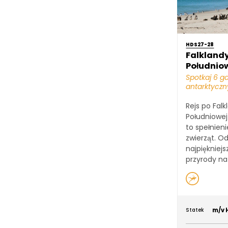
HDS27-28
Falklandy
Południow
Spotkaj 6 
antarktycz
Rejs po Falk
Południowej
to spełnien
zwierząt. O
najpiękniejs
przyrody na 
m/v 
Statek