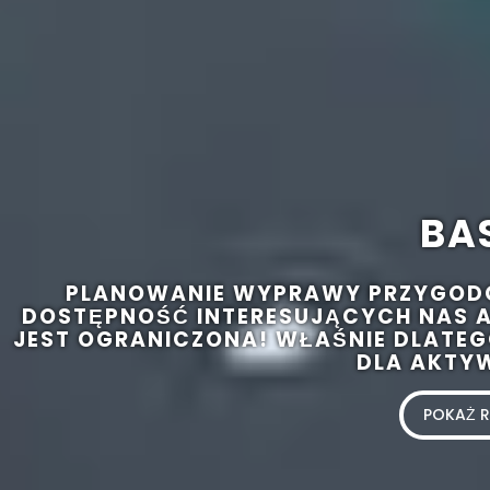
BA
PLANOWANIE WYPRAWY PRZYGODOW
DOSTĘPNOŚĆ INTERESUJĄCYCH NAS 
JEST OGRANICZONA! WŁAŚNIE DLATE
DLA AKTY
POKAŻ R