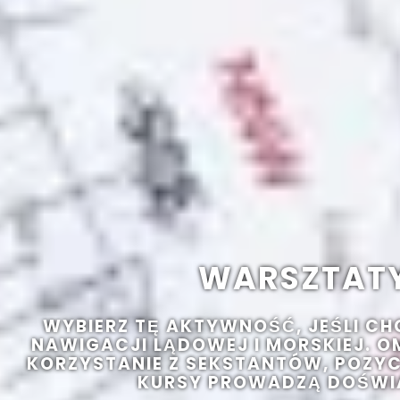
WARSZTAT
WYBIERZ TĘ AKTYWNOŚĆ, JEŚLI CHC
NAWIGACJI LĄDOWEJ I MORSKIEJ. 
KORZYSTANIE Z SEKSTANTÓW, POZYC
KURSY PROWADZĄ DOŚWI