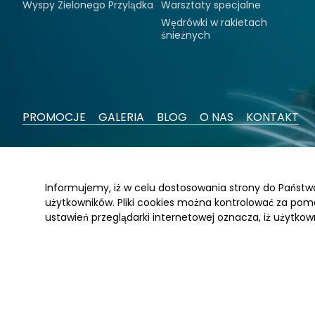
Wyspy Zielonego Przylądka
Warsztaty specjalne
Wędrówki w rakietach
śnieżnych
PROMOCJE
GALERIA
BLOG
O NAS
KONTAKT
Informujemy, iż w celu dostosowania strony do Państ
użytkowników. Pliki cookies można kontrolować za pomo
ustawień przeglądarki internetowej oznacza, iż użytkow
© 2026 Activtour
Websitestyle Strony WWW