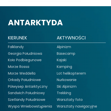
ANTARKTYDA
KIERUNEK
AKTYWNOŚCI
Falklandy
Alpinizm
Georgia Południowa
Basecamp
Koło Podbiegunowe
Kajaki
Morze Rossa
Kamping
Morze Weddella
Lot helikopterem
Orkady Południowe
Nurkowanie
Półwysep Antarktyczny
Ski Alpinizm
Sandwich Południowy
Trekking
Szetlandy Południowe
Warsztaty foto
Wyspa Wniebowstąpienia
Warsztaty nawigacyjne