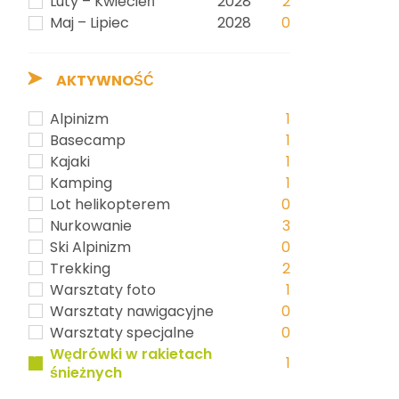
Luty – Kwiecień
2028
2
Maj – Lipiec
2028
0
AKTYWNOŚĆ
Alpinizm
1
Basecamp
1
Kajaki
1
Kamping
1
Lot helikopterem
0
Nurkowanie
3
Ski Alpinizm
0
Trekking
2
Warsztaty foto
1
Warsztaty nawigacyjne
0
Warsztaty specjalne
0
Wędrówki w rakietach
1
śnieżnych