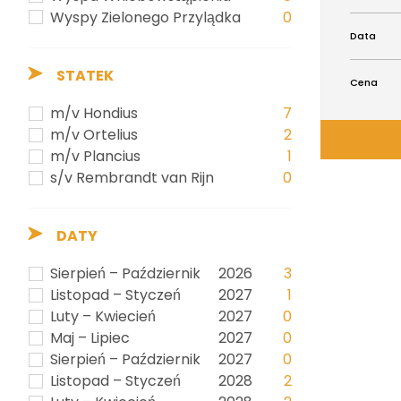
Wyspy Zielonego Przylądka
0
Data
STATEK
Cena
m/v Hondius
7
m/v Ortelius
2
m/v Plancius
1
s/v Rembrandt van Rijn
0
DATY
Sierpień – Październik
2026
3
Listopad – Styczeń
2027
1
Luty – Kwiecień
2027
0
Maj – Lipiec
2027
0
Sierpień – Październik
2027
0
Listopad – Styczeń
2028
2