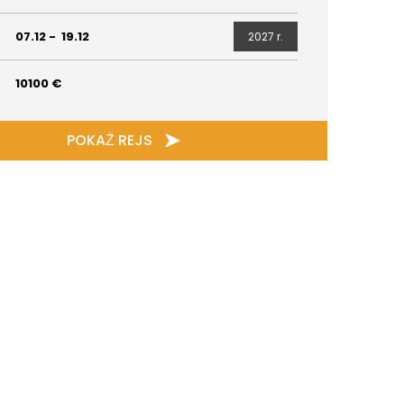
07.12
-
19.12
2027 r.
10100
€
POKAŻ REJS