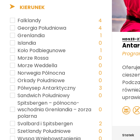
KIERUNEK
Falklandy
4
Georgia Południowa
4
Grenlandia
1
HDS23-2
Islandia
0
Anta
Koło Podbiegunowe
1
Progra
Morze Rossa
0
Morze Weddella
0
Oferuje
Norwegia Północna
0
ciesze
Orkady Południowe
0
Podcza
Półwysep Antarktyczny
3
również
Sandwich Południowy
0
uprawia
Spitsbergen – północno-
wschodnia Grenlandia – zorza
0
polarna
Svalbard i Spitsbergen
2
Szetlandy Południowe
0
Statek
Wyspa Wniebowstąpienia
0