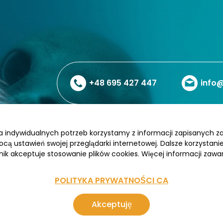
+48 695 427 447
info@
wa indywidualnych potrzeb korzystamy z informacji zapisanych 
cą ustawień swojej przeglądarki internetowej. Dalsze korzystan
nik akceptuje stosowanie plików cookies. Więcej informacji zawar
POLITYKA PRYWATNOŚCI CA
Photo & Video powered by Oceanwide-Expeditions
Akceptuję