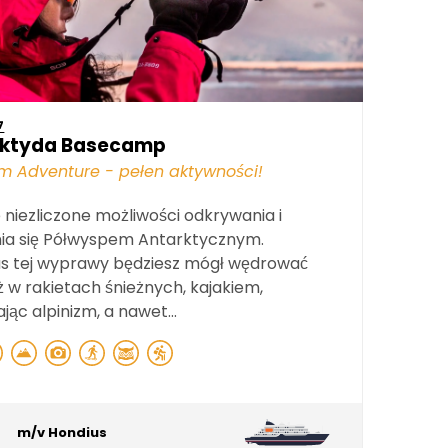
7
rktyda Basecamp
m Adventure - pełen aktywności!
 niezliczone możliwości odkrywania i
nia się Półwyspem Antarktycznym.
s tej wyprawy będziesz mógł wędrować
 w rakietach śnieżnych, kajakiem,
jąc alpinizm, a nawet...
m/v Hondius