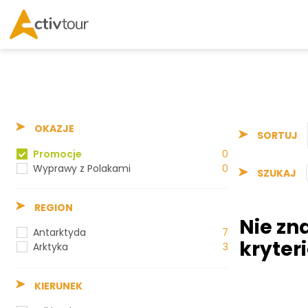
OKAZJE
SORTUJ
Promocje
0
Wyprawy z Polakami
0
SZUKAJ
REGION
Nie zn
Antarktyda
7
kryter
Arktyka
3
KIERUNEK