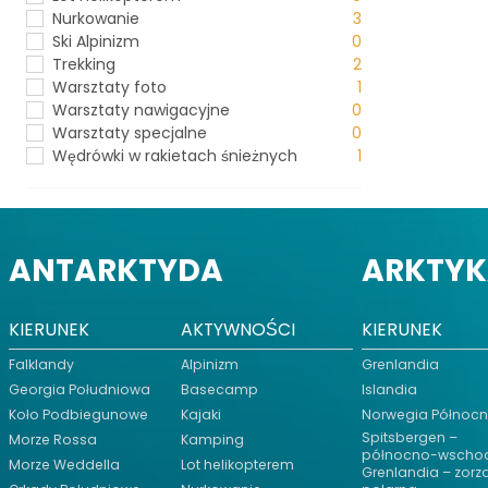
Nurkowanie
3
Ski Alpinizm
0
Trekking
2
Warsztaty foto
1
Warsztaty nawigacyjne
0
Warsztaty specjalne
0
Wędrówki w rakietach śnieżnych
1
ANTARKTYDA
ARKTY
KIERUNEK
AKTYWNOŚCI
KIERUNEK
Falklandy
Alpinizm
Grenlandia
Georgia Południowa
Basecamp
Islandia
Koło Podbiegunowe
Kajaki
Norwegia Północ
Spitsbergen –
Morze Rossa
Kamping
północno-wscho
Morze Weddella
Lot helikopterem
Grenlandia – zorz