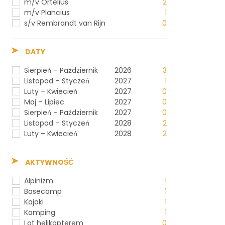
m/v Ortelius
2
m/v Plancius
1
s/v Rembrandt van Rijn
0
DATY
Sierpień – Październik
2026
3
Listopad – Styczeń
2027
1
Luty – Kwiecień
2027
0
Maj – Lipiec
2027
0
Sierpień – Październik
2027
0
Listopad – Styczeń
2028
2
Luty – Kwiecień
2028
2
AKTYWNOŚĆ
Alpinizm
1
Basecamp
1
Kajaki
1
Kamping
1
Lot helikopterem
0