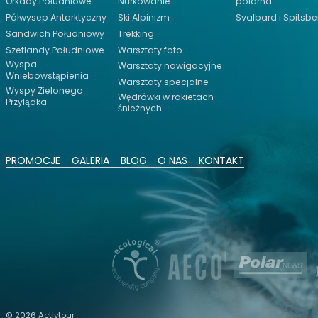
Orkady Południowe
Nurkowanie
polarna
Półwysep Antarktyczny
Ski Alpinizm
Svalbard i Spitsb
Sandwich Południowy
Trekking
Szetlandy Południowe
Warsztaty foto
Wyspa
Warsztaty nawigacyjne
Wniebowstąpienia
Warsztaty specjalne
Wyspy Zielonego
Wędrówki w rakietach
Przylądka
śnieżnych
PROMOCJE
GALERIA
BLOG
O NAS
KONTAKT
© 2026 Activtour