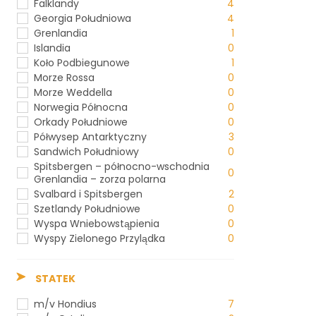
Falklandy
4
Georgia Południowa
4
Grenlandia
1
Islandia
0
Koło Podbiegunowe
1
Morze Rossa
0
Morze Weddella
0
Norwegia Północna
0
Orkady Południowe
0
Półwysep Antarktyczny
3
Sandwich Południowy
0
Spitsbergen – północno-wschodnia
0
Grenlandia – zorza polarna
Svalbard i Spitsbergen
2
Szetlandy Południowe
0
Wyspa Wniebowstąpienia
0
Wyspy Zielonego Przylądka
0
STATEK
m/v Hondius
7