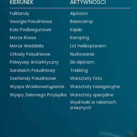
KIERUNEK
AKTYWNOŚCI
Falklandy
Alpinizm
Georgia Południowa
Basecamp
Koło Podbiegunowe
Kajaki
Morze Rossa
Kamping
Morze Weddella
Lot helikopterem
Orkady Południowe
Nurkowanie
Półwysep Antarktyczny
Ski Alpinizm
Sandwich Południowy
Trekking
Szetlandy Południowe
Warsztaty foto
Wyspa Wniebowstąpienia
Warsztaty nawigacyjne
Wyspy Zielonego Przylądka
Warsztaty specjalne
Wędrówki w rakietach
śnieżnych