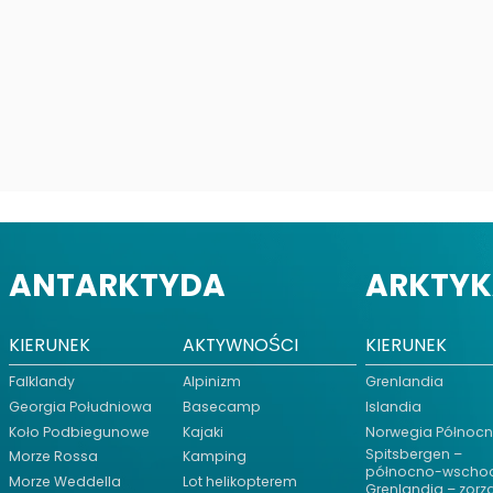
ANTARKTYDA
ARKTY
KIERUNEK
AKTYWNOŚCI
KIERUNEK
Falklandy
Alpinizm
Grenlandia
Georgia Południowa
Basecamp
Islandia
Koło Podbiegunowe
Kajaki
Norwegia Północ
Spitsbergen –
Morze Rossa
Kamping
północno-wscho
Morze Weddella
Lot helikopterem
Grenlandia – zorz