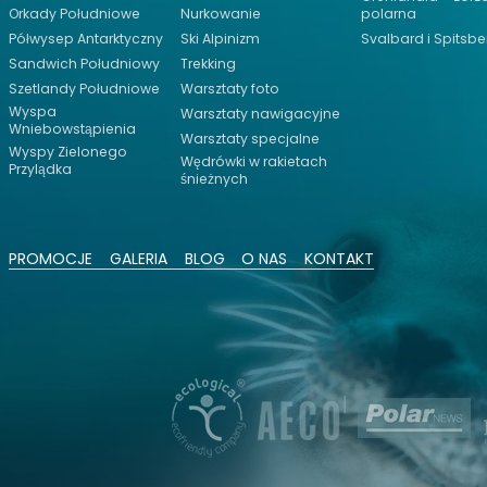
Orkady Południowe
Nurkowanie
polarna
Półwysep Antarktyczny
Ski Alpinizm
Svalbard i Spitsb
Sandwich Południowy
Trekking
Szetlandy Południowe
Warsztaty foto
Wyspa
Warsztaty nawigacyjne
Wniebowstąpienia
Warsztaty specjalne
Wyspy Zielonego
Wędrówki w rakietach
Przylądka
śnieżnych
PROMOCJE
GALERIA
BLOG
O NAS
KONTAKT