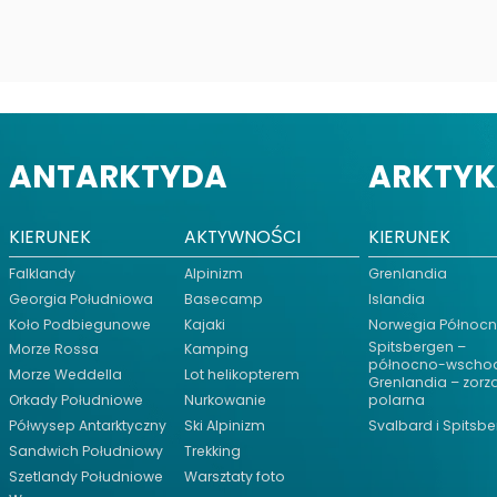
ANTARKTYDA
ARKTY
KIERUNEK
AKTYWNOŚCI
KIERUNEK
Falklandy
Alpinizm
Grenlandia
Georgia Południowa
Basecamp
Islandia
Koło Podbiegunowe
Kajaki
Norwegia Północ
Spitsbergen –
Morze Rossa
Kamping
północno-wscho
Morze Weddella
Lot helikopterem
Grenlandia – zorz
Orkady Południowe
Nurkowanie
polarna
Półwysep Antarktyczny
Ski Alpinizm
Svalbard i Spitsb
Sandwich Południowy
Trekking
Szetlandy Południowe
Warsztaty foto