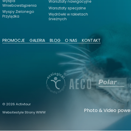
Wyspa
Warsztaty nawigacyjne
Wniebowstąpienia
Warsztaty specjalne
Wyspy Zielonego
Wędrówki w rakietach
Przylądka
śnieżnych
PROMOCJE
GALERIA
BLOG
O NAS
KONTAKT
© 2026 Activtour
Photo & Video powe
Websitestyle Strony WWW