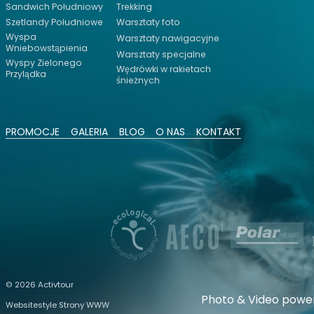
Sandwich Południowy
Trekking
Szetlandy Południowe
Warsztaty foto
Wyspa
Warsztaty nawigacyjne
Wniebowstąpienia
Warsztaty specjalne
Wyspy Zielonego
Wędrówki w rakietach
Przylądka
śnieżnych
PROMOCJE
GALERIA
BLOG
O NAS
KONTAKT
© 2026 Activtour
Photo & Video powe
Websitestyle Strony WWW