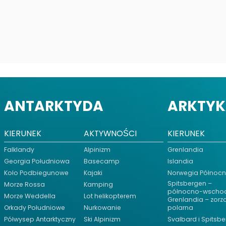
ANTARKTYDA
ARKTY
KIERUNEK
AKTYWNOŚCI
KIERUNEK
Falklandy
Alpinizm
Grenlandia
Georgia Południowa
Basecamp
Islandia
Koło Podbiegunowe
Kajaki
Norwegia Północ
Spitsbergen –
Morze Rossa
Kamping
północno-wscho
Morze Weddella
Lot helikopterem
Grenlandia – zorz
Orkady Południowe
Nurkowanie
polarna
Półwysep Antarktyczny
Ski Alpinizm
Svalbard i Spitsb