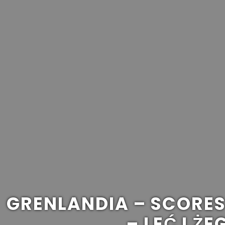
GRENLANDIA – SCORE
– LEĆ I Ż