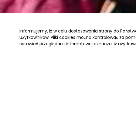
Informujemy, iż w celu dostosowania strony do Państ
użytkowników. Pliki cookies można kontrolować za pomo
ustawień przeglądarki internetowej oznacza, iż użytkow
Marzenie o zaśnięciu pod błękitnym niebem