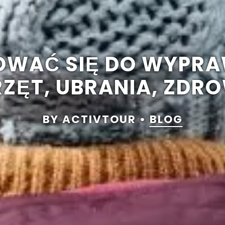
OWAĆ SIĘ DO WYPRA
RZĘT, UBRANIA, ZDRO
BY ACTIVTOUR •
BLOG